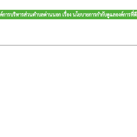
์การบริหารส่วนตำบลด่านนอก เรื่อง นโยบายการกำกับดูแลองค์การที่ด