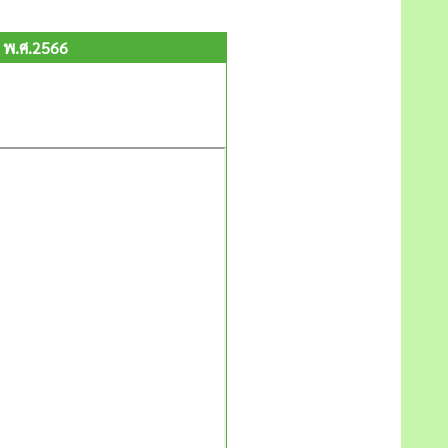
ี พ.ศ.2566