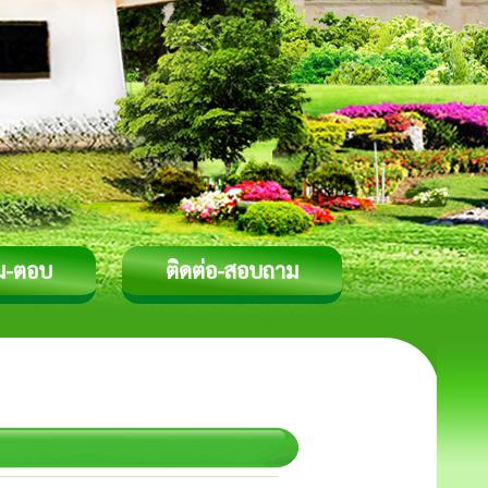
ม-ตอบ
ติดต่อ-สอบถาม