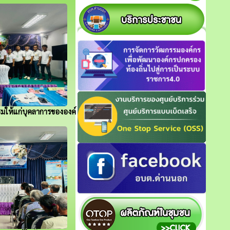
มให้แก่บุคลาการขององค์