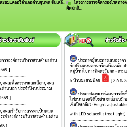
สะสมแคลอรี่อำเภอด่านขุนทด ขับเคลื่...
โครงการตรวจคัดกรองโรคทางต
ผิดปกติ...