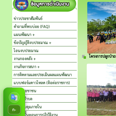
ข่าวประชาสัมพันธ์
คำถามที่พบบ่อย (FAQ)
แผนพัฒนา +
ข้อบัญญัติงบประมาณ +
โอนงบประมาณ
โครงการปลูกป่าถา
งานกองคลัง +
งานกิจการสภา +
การติดตามและประเมินผลแผนพัฒนา
แบบฟอร์มดาวโหลด (ติอต่อราชการ)
คู่มือประชาชน
สปสช.ตำบล
การควบคุมภายใน
ก-
การลดขั้นตอนการปฏิบัติงาน