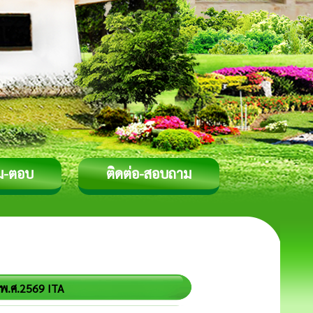
ม-ตอบ
ติดต่อ-สอบถาม
พ.ศ.2569 ITA